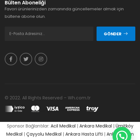
Bülten Aboneliği
Favori ürünlerinizden zamanında güncellemeler almak için
bültene abone olun.
GÖNDER
© 2022. All Rights Reserved – Wh.com.tr
Sponsor Bağlantılar:
Acil Medikal
|
Ankara Medikal
|
Ümitköy
Medikal
|
Çayyolu Medikal
|
Ankara Hasta Lifti
|
Ankara Cpm