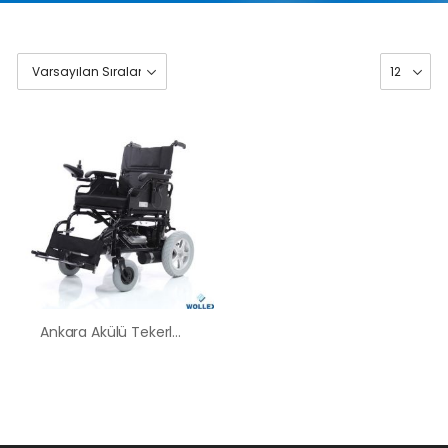
Ankara Akülü Tekerlekli Sandalye Satış Kiralama Fiyatları
HK-60 – 2
MOTORLU
ABS