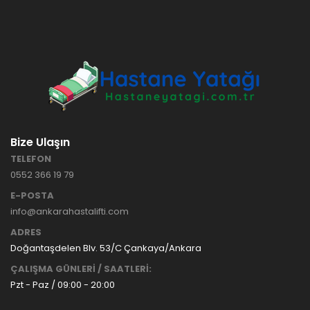
HASTANE
TİPİ
HASTA
KARYOLASI
ANKARA
HASTA
HK-70 – 3
KARYOLASI
MOTORLU
KİRALAMA
ABS
VE SATIŞ
HASTA
KARYOLASI
Bize Ulaşın
ANKARA
TELEFON
HASTA
0552 366 19 79
KARYOLASI
KİRALAMA
E-POSTA
TAK Boru
ANKARA
info@ankarahastalifti.com
Tipi Havalı
HASTA
Yatak
KARYOLASI
ADRES
Ankara
SATIŞ
Doğantaşdelen Blv. 53/C Çankaya/Ankara
Hasta
ÇALIŞMA GÜNLERİ / SAATLERİ:
Yatağı
Pzt - Paz / 09:00 - 20:00