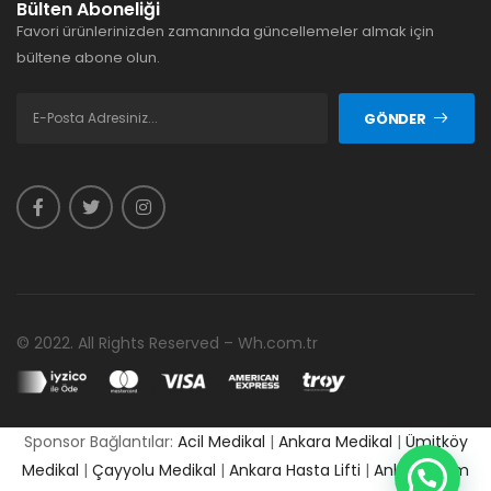
Bülten Aboneliği
Favori ürünlerinizden zamanında güncellemeler almak için
bültene abone olun.
GÖNDER
© 2022. All Rights Reserved – Wh.com.tr
Sponsor Bağlantılar:
Acil Medikal
|
Ankara Medikal
|
Ümitköy
Medikal
|
Çayyolu Medikal
|
Ankara Hasta Lifti
|
Ankara Cpm