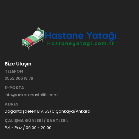
HASTANE
TİPİ
HASTA
KARYOLASI
ANKARA
HASTA
HK-70 – 3
KARYOLASI
MOTORLU
KİRALAMA
ABS
VE SATIŞ
HASTA
KARYOLASI
Bize Ulaşın
ANKARA
TELEFON
HASTA
0552 366 19 79
KARYOLASI
KİRALAMA
E-POSTA
TAK Boru
ANKARA
info@ankarahastalifti.com
Tipi Havalı
HASTA
Yatak
KARYOLASI
ADRES
Ankara
SATIŞ
Doğantaşdelen Blv. 53/C Çankaya/Ankara
Hasta
ÇALIŞMA GÜNLERİ / SAATLERİ:
Yatağı
Pzt - Paz / 09:00 - 20:00