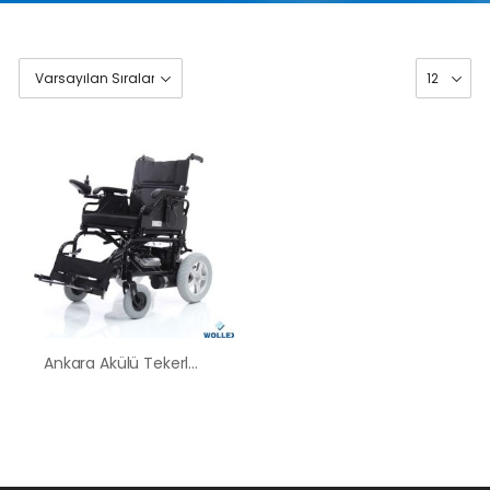
Ankara Akülü Tekerlekli Sandalye Satış Kiralama Fiyatları
HK-60 – 2
MOTORLU
ABS