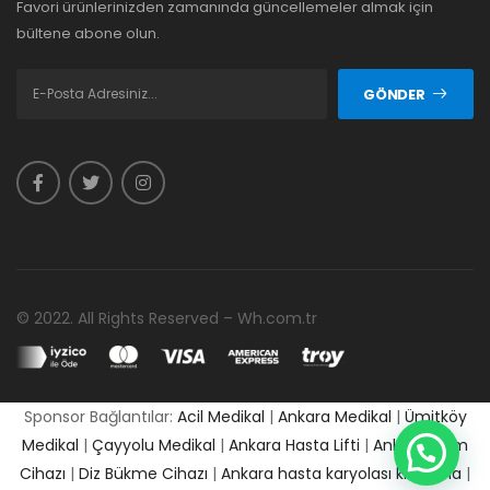
Favori ürünlerinizden zamanında güncellemeler almak için
bültene abone olun.
GÖNDER
© 2022. All Rights Reserved – Wh.com.tr
Sponsor Bağlantılar:
Acil Medikal
|
Ankara Medikal
|
Ümitköy
Medikal
|
Çayyolu Medikal
|
Ankara Hasta Lifti
|
Ankara Cpm
Cihazı
|
Diz Bükme Cihazı
|
Ankara hasta karyolası kiralama
|