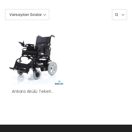
Ankara Akülü Tekerlekli Sandalye Satış Kiralama Fiyatları
HK-60 – 2
MOTORLU
ABS