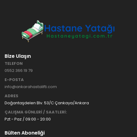
HASTANE
TİPİ
HASTA
KARYOLASI
ANKARA
HASTA
HK-70 – 3
KARYOLASI
MOTORLU
KİRALAMA
ABS
VE SATIŞ
Bize Ulaşın
HASTA
KARYOLASI
TELEFON
ANKARA
0552 366 19 79
HASTA
KARYOLASI
E-POSTA
KİRALAMA
info@ankarahastalifti.com
TAK Boru
ANKARA
ADRES
Tipi Havalı
HASTA
Yatak
KARYOLASI
Doğantaşdelen Blv. 53/C Çankaya/Ankara
Ankara
SATIŞ
ÇALIŞMA GÜNLERİ / SAATLERİ:
Hasta
Pzt - Paz / 09:00 - 20:00
Yatağı
Bülten Aboneliği