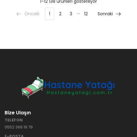
1–12 138 ürünleri gösteriliyor
…
Önceki
1
2
3
12
Sonraki
Bize Ulaşın
TELEFON
0552 366 19 79
E-POSTA