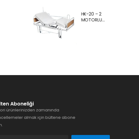
Ankara Kiralık
Hasta
HK-20 – 2
Karyolası
MOTORLU
Hasta Yatağı
EKONOMİK
Ankara
HASTA
KARYOLASI
ANKARA
lten Aboneliği
ori ürünlerinizden zamanında
cellemeler almak için bültene abone
n.