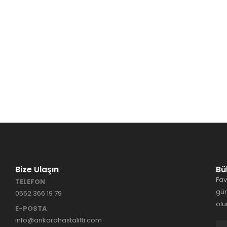
Bize Ulaşın
Bü
Fav
TELEFON
gün
0552 366 19 79
olu
E-POSTA
info@ankarahastalifti.com