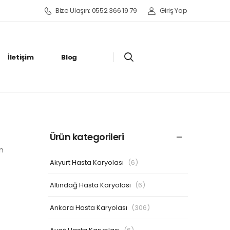
Bize Ulaşın: 0552 366 19 79
Giriş Yap
İletişim
Blog
Ürün kategorileri
n
Akyurt Hasta Karyolası
(6)
Altındağ Hasta Karyolası
(6)
Ankara Hasta Karyolası
(306)