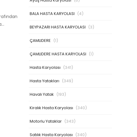
Ayaş Hasta Karyolası
(6)
BALA HASTA KARYOLASI
(4)
arafından
ha…
BEYPAZARI HASTA KARYOLASI
(3)
ÇAMLIDERE
(1)
ÇAMLIDERE HASTA KARYOLASI
(1)
Hasta Karyolası
(341)
Hasta Yatakları
(349)
Havalı Yatak
(193)
Kiralık Hasta Karyolası
(340)
Motorlu Yataklar
(343)
Satılık Hasta Karyolası
(340)