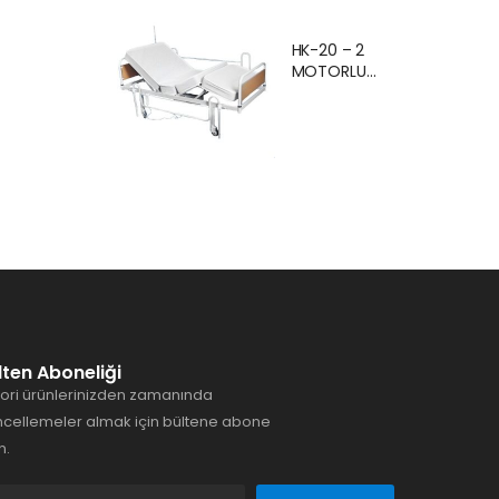
Ankara Kiralık
Hasta
HK-20 – 2
Karyolası
MOTORLU
Hasta Yatağı
EKONOMİK
Ankara
HASTA
KARYOLASI
ANKARA
lten Aboneliği
ori ürünlerinizden zamanında
cellemeler almak için bültene abone
n.