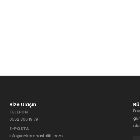
Bize Ulaşın
Bü
Fav
TELEFON
gün
0552 366 19 79
olu
E-POSTA
info@ankarahastalifti.com