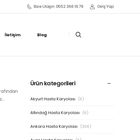
Bize Ulaşın: 0552 366 19 79
Giriş Yap
İletişim
Blog
Ürün kategorileri
arafından
Akyurt Hasta Karyolası
(6)
ha…
Altındağ Hasta Karyolası
(6)
Ankara Hasta Karyolası
(306)