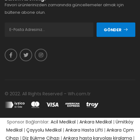
Favori ürünlerinizden zamanında güncellemeler almak için
bültene abone olun.
GÖNDER
© 2022. All Rights Reserved – Wh.com.tr
Sponsor Bağlantılar:
Acil Medikal
|
Ankara Medikal
|
Ümitköy
Medikal
|
Çayyolu Medikal
|
Ankara Hasta Lifti
|
Ankara Cpm
Cihazı
|
Diz Bükme Cihazı
|
Ankara hasta karyolası kiralama
|