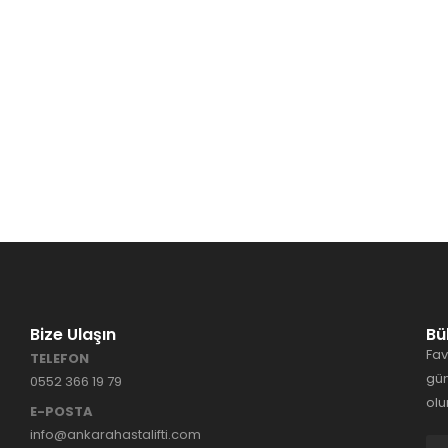
Bize Ulaşın
Bü
Fav
TELEFON
gün
0552 366 19 79
olu
E-POSTA
info@ankarahastalifti.com