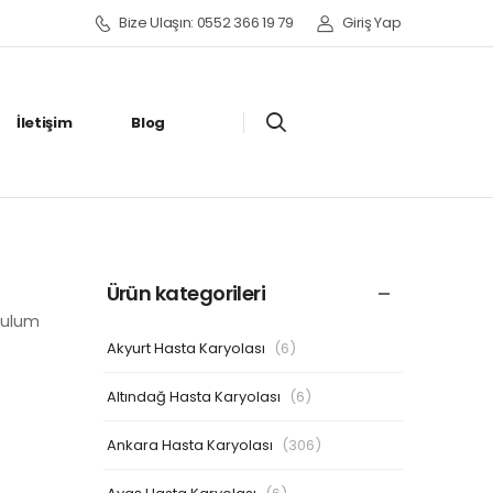
Bize Ulaşın: 0552 366 19 79
Giriş Yap
İletişim
Blog
Ürün kategorileri
rulum
Akyurt Hasta Karyolası
(6)
Altındağ Hasta Karyolası
(6)
Ankara Hasta Karyolası
(306)