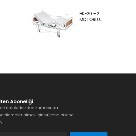
Ankara Kiralık
Hasta
HK-20 – 2
Karyolası
MOTORLU
Hasta Yatağı
EKONOMİK
Ankara
HASTA
KARYOLASI
ANKARA
lten Aboneliği
ori ürünlerinizden zamanında
cellemeler almak için bültene abone
n.