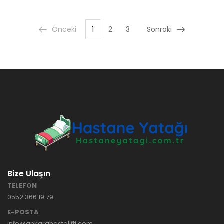
Önceki
1
2
3
Sonraki
Bize Ulaşın
TELEFON
0552 366 19 79
E-POSTA
info@ankarahastalifti.com