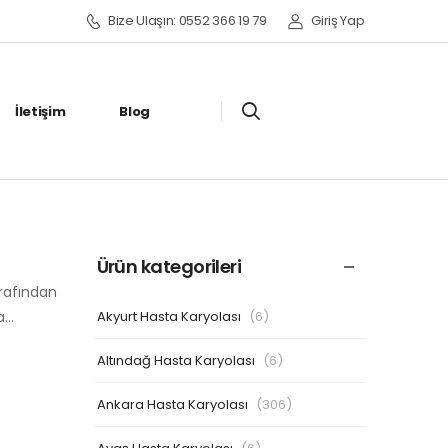
Bize Ulaşın: 0552 366 19 79
Giriş Yap
İletişim
Blog
Ürün kategorileri
arafından
Akyurt Hasta Karyolası
(6)
ha…
Altındağ Hasta Karyolası
(6)
Ankara Hasta Karyolası
(306)