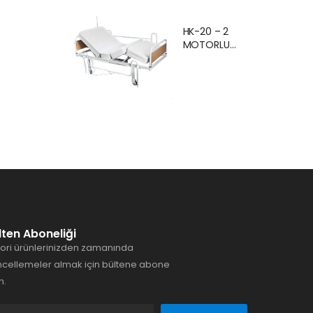
Ankara Kiralık
Hasta
HK-20 – 2
Karyolası
MOTORLU
Hasta Yatağı
EKONOMİK
Ankara
HASTA
KARYOLASI
ANKARA
lten Aboneliği
ori ürünlerinizden zamanında
cellemeler almak için bültene abone
n.