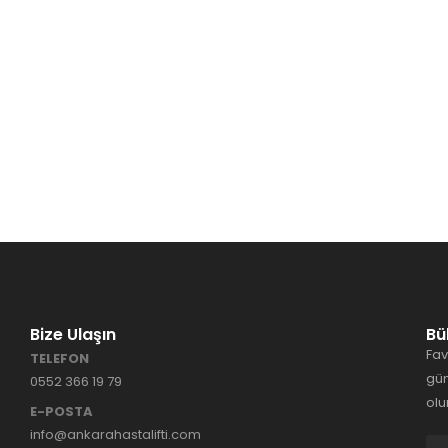
Bize Ulaşın
Bü
Fav
TELEFON
gün
0552 366 19 79
olu
E-POSTA
info@ankarahastalifti.com