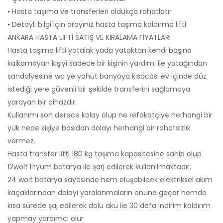
⦁ Hasta taşıma ve transferleri oldukça rahatlatır
⦁ Detaylı bilgi için arayınız hasta taşıma kaldırma lifti
ANKARA HASTA LİFTİ SATIŞ VE KİRALAMA FİYATLARI
Hasta taşıma lifti yatalak yada yataktan kendi başına
kalkamayan kişiyi sadece bir kişinin yardımı ile yatağından
sandalyesine wc ye yahut banyoya kısacası ev içinde düz
istediği yere güvenli bir şekilde transferini sağlamaya
yarayan bir cihazdır.
Kullanımı son derece kolay olup ne refakatçiye herhangi bir
yük nede kişiye basıdan dolayı herhangi bir rahatsızlık
vermez.
Hasta transfer lifti 180 kg taşıma kapasitesine sahip olup
12wolt lityum batarya ile şarj edilerek kullanılmaktadır.
24 wolt batarya sayesinde hem oluşabilcek elektriksel akım
kaçaklarından dolayı yaralanmaların önüne geçer hemde
kısa sürede şaj edilerek dolu akü ile 30 defa indirim kaldırım
yapmay yardımcı olur