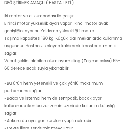
DEĞİŞTİRMEK AMAÇLI ( HASTA LİFTİ )
İki motor ve el kumandası ile çalışır.
Birinci motor yükseklik ayarı yapar, ikinci motor ayak
genişliğini ayarlar. Kaldırma yüksekliği 1 metre.
Taşıma kapasitesi 180 kg. Küçük, dar mekanlarda kullanıma
uygundur. Hastanızı kolayca kaldırarak transfer etmenizi
sağlar.
Vücut şeklini alabilen alüminyum sling (Taşıma askısı) 55-
60 derece sıcak suyla yıkanabilir.
⦁ Bu ürün hem yetenekli ve çok yönlü maksimum
performans sağlar.
⦁ Bakıcı ve istemci hem de sempatik, bacak ayarı
kullanımda iken bu zor zemin üzerinde kullanım kolaylığı
sağlar
⦁ Ankara da aynı gün kurulum yapılmaktadır
⦁ Çevre illere servisimiz mevcuttur