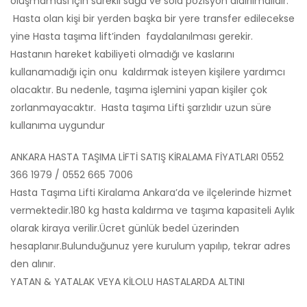
oluşmaması için sürekli sağa ve sola pozisyon aldırılmalıdır.
Hasta olan kişi bir yerden başka bir yere transfer edilecekse
yine Hasta taşıma lift’inden faydalanılması gerekir.
Hastanın hareket kabiliyeti olmadığı ve kaslarını
kullanamadığı için onu kaldırmak isteyen kişilere yardımcı
olacaktır. Bu nedenle, taşıma işlemini yapan kişiler çok
zorlanmayacaktır. Hasta taşıma Lifti şarzlıdır uzun süre
kullanıma uygundur
ANKARA HASTA TAŞIMA LİFTİ SATIŞ KİRALAMA FİYATLARI 0552
366 1979 / 0552 665 7006
Hasta Taşıma Lifti Kiralama Ankara’da ve ilçelerinde hizmet
vermektedir.180 kg hasta kaldırma ve taşıma kapasiteli Aylık
olarak kiraya verilir.Ücret günlük bedel üzerinden
hesaplanır.Bulunduğunuz yere kurulum yapılıp, tekrar adres
den alınır.
YATAN & YATALAK VEYA KİLOLU HASTALARDA ALTINI