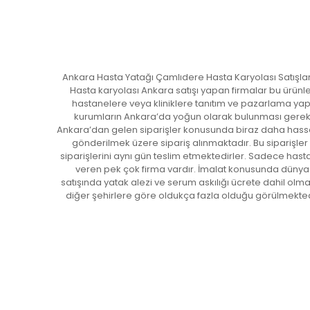
Ankara Hasta Yatağı Çamlıdere Hasta Karyolası Satışları
Hasta karyolası Ankara satışı yapan firmalar bu ürünle
hastanelere veya kliniklere tanıtım ve pazarlama yapm
kurumların Ankara’da yoğun olarak bulunması gerekse
Ankara’dan gelen siparişler konusunda biraz daha hassas
gönderilmek üzere sipariş alınmaktadır. Bu siparişler
siparişlerini aynı gün teslim etmektedirler. Sadece hast
veren pek çok firma vardır. İmalat konusunda dünya s
satışında yatak alezi ve serum askılığı ücrete dahil olm
diğer şehirlere göre oldukça fazla olduğu görülmekte