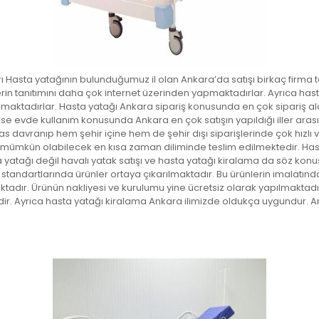
 Hasta yatağının bulunduğumuz il olan Ankara’da satışı birkaç firma t
rin tanıtımını daha çok internet üzerinden yapmaktadırlar. Ayrıca hast
aktadırlar. Hasta yatağı Ankara sipariş konusunda en çok sipariş alan 
 evde kullanım konusunda Ankara en çok satışın yapıldığı iller arasın
 davranıp hem şehir içine hem de şehir dışı siparişlerinde çok hızlı 
 mümkün olabilecek en kısa zaman diliminde teslim edilmektedir. Hasta
a yatağı değil havalı yatak satışı ve hasta yatağı kiralama da söz kon
tandartlarında ürünler ortaya çıkarılmaktadır. Bu ürünlerin imalatınd
aktadır. Ürünün nakliyesi ve kurulumu yine ücretsiz olarak yapılmaktad
dir. Ayrıca hasta yatağı kiralama Ankara ilimizde oldukça uygundur. 