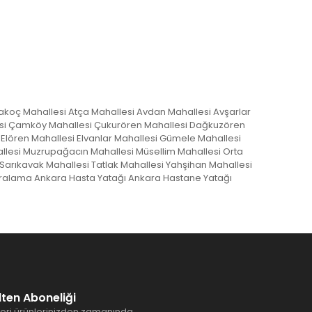
lakoç Mahallesi Atça Mahallesi Avdan Mahallesi Avşarlar
llesi Çamköy Mahallesi Çukurören Mahallesi Dağkuzören
Elören Mahallesi Elvanlar Mahallesi Gümele Mahallesi
allesi Muzrupağacın Mahallesi Müsellim Mahallesi Orta
arıkavak Mahallesi Tatlak Mahallesi Yahşihan Mahallesi
Kiralama Ankara Hasta Yatağı Ankara Hastane Yatağı
lten Aboneliği
ori ürünlerinizden zamanında