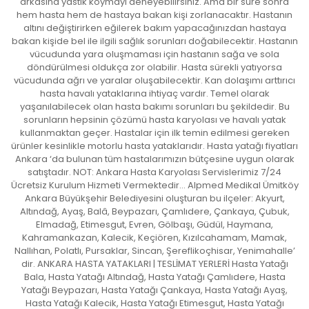
arkasına yastık koymayı deneyebilirsiniz. Ama bir süre sonra
hem hasta hem de hastaya bakan kişi zorlanacaktır. Hastanın
altını değiştirirken eğilerek bakım yapacağınızdan hastaya
bakan kişide bel ile ilgili sağlık sorunları doğabilecektir. Hastanın
vücudunda yara oluşmaması için hastanın sağa ve sola
döndürülmesi oldukça zor olabilir. Hasta sürekli yatıyorsa
vücudunda ağrı ve yaralar oluşabilecektir. Kan dolaşımı arttırıcı
hasta havalı yataklarına ihtiyaç vardır. Temel olarak
yaşanılabilecek olan hasta bakımı sorunları bu şekildedir. Bu
sorunların hepsinin çözümü hasta karyolası ve havalı yatak
kullanmaktan geçer. Hastalar için ilk temin edilmesi gereken
ürünler kesinlikle motorlu hasta yataklarıdır. Hasta yatağı fiyatları
Ankara ‘da bulunan tüm hastalarımızın bütçesine uygun olarak
satıştadır. NOT: Ankara Hasta Karyolası Servislerimiz 7/24
Ücretsiz Kurulum Hizmeti Vermektedir… Alpmed Medikal Ümitköy
Ankara Büyükşehir Belediyesini oluşturan bu ilçeler: Akyurt,
Altındağ, Ayaş, Balâ, Beypazarı, Çamlıdere, Çankaya, Çubuk,
Elmadağ, Etimesgut, Evren, Gölbaşı, Güdül, Haymana,
Kahramankazan, Kalecik, Keçiören, Kızılcahamam, Mamak,
Nallıhan, Polatlı, Pursaklar, Sincan, Şereflikoçhisar, Yenimahalle’
dir. ANKARA HASTA YATAKLARI | TESLİMAT YERLERİ Hasta Yatağı
Bala, Hasta Yatağı Altındağ, Hasta Yatağı Çamlıdere, Hasta
Yatağı Beypazarı, Hasta Yatağı Çankaya, Hasta Yatağı Ayaş,
Hasta Yatağı Kalecik, Hasta Yatağı Etimesgut, Hasta Yatağı