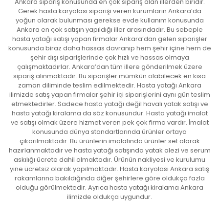
Ankara sipariş konusunda en çok sipariş alan illerden biridir.
Gerek hasta karyolası siparişi veren kurumların Ankara’da
yoğun olarak bulunması gerekse evde kullanım konusunda
Ankara en çok satışın yapıldığı iller arasındadır. Bu sebeple
hasta yatağı satışı yapan firmalar Ankara’dan gelen siparişler
konusunda biraz daha hassas davranıp hem şehir içine hem de
şehir dışı siparişlerinde çok hızlı ve hassas olmaya
çalışmaktadırlar. Ankara’dan tüm illere gönderilmek üzere
sipariş alınmaktadır. Bu siparişler mümkün olabilecek en kısa
zaman diliminde teslim edilmektedir. Hasta yatağı Ankara
ilimizde satış yapan firmalar şehir içi siparişlerini aynı gün teslim
etmektedirler. Sadece hasta yatağı değil havalı yatak satışı ve
hasta yatağı kiralama da söz konusundur. Hasta yatağı imalat
ve satışı olmak üzere hizmet veren pek çok firma vardır. İmalat
konusunda dünya standartlarında ürünler ortaya
çıkarılmaktadır. Bu ürünlerin imalatında ürünler set olarak
hazırlanmaktadır ve hasta yatağı satışında yatak alezi ve serum
askılığı ücrete dahil olmaktadır. Ürünün nakliyesi ve kurulumu
yine ücretsiz olarak yapılmaktadır. Hasta karyolası Ankara satış
rakamlarına bakıldığında diğer şehirlere göre oldukça fazla
olduğu görülmektedir. Ayrıca hasta yatağı kiralama Ankara
ilimizde oldukça uygundur.