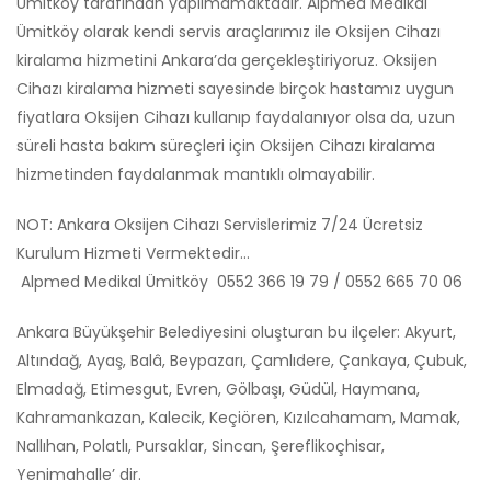
Ümitköy tarafından yapılmamaktadır. Alpmed Medikal
Ümitköy olarak kendi servis araçlarımız ile Oksijen Cihazı
kiralama hizmetini Ankara’da gerçekleştiriyoruz. Oksijen
Cihazı kiralama hizmeti sayesinde birçok hastamız uygun
fiyatlara Oksijen Cihazı kullanıp faydalanıyor olsa da, uzun
süreli hasta bakım süreçleri için Oksijen Cihazı kiralama
hizmetinden faydalanmak mantıklı olmayabilir.
NOT: Ankara Oksijen Cihazı Servislerimiz 7/24 Ücretsiz
Kurulum Hizmeti Vermektedir…
Alpmed Medikal Ümitköy 0552 366 19 79 / 0552 665 70 06
Ankara Büyükşehir Belediyesini oluşturan bu ilçeler: Akyurt,
Altındağ, Ayaş, Balâ, Beypazarı, Çamlıdere, Çankaya, Çubuk,
Elmadağ, Etimesgut, Evren, Gölbaşı, Güdül, Haymana,
Kahramankazan, Kalecik, Keçiören, Kızılcahamam, Mamak,
Nallıhan, Polatlı, Pursaklar, Sincan, Şereflikoçhisar,
Yenimahalle’ dir.