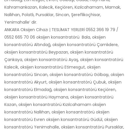
Kahramankazan, Kalecik, Keçiören, Kızılcahamam, Mamak,
Nallıhan, Polatlı, Pursaklar, Sincan, Şereflikoçhisar,
Yenimahalle’ dir.
ANKARA Oksijen Cihazı | TESLİMAT YERLERİ 0552 366 19 79 /
0552 665 70 06 oksijen konsantratörü Bala, oksijen
konsantratörü Altındağ, oksijen konsantratörü Çamlıdere,
oksijen konsantratörü Beypazarı, oksijen konsantratörü
Çankaya, oksijen konsantratörü Ayaş, oksijen konsantratörü
Kalecik, oksijen konsantratörü Etimesgut, oksijen
konsantratörü Sincan, oksijen konsantratörü Gölbaşı, oksijen
konsantratörü Akyurt, oksijen konsantratörü Çubuk, oksijen
konsantratörü Elmadağ, oksijen konsantratörü Keçiören,
oksijen konsantratörü Haymana, oksijen konsantratörü
Kazan, oksijen konsantratörü Kızılcahamam oksijen
konsantratörü Nallıhan, oksijen konsantratörü oksijen
konsantratörü Evren oksijen konsantratörü Güdül, oksijen
konsantratörü Yenimahalle, oksijen konsantratörü Pursaklar,