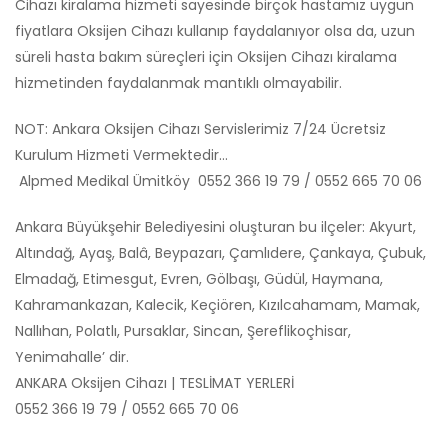
Cihazı kiralama hizmeti sayesinde birçok hastamız uygun
fiyatlara Oksijen Cihazı kullanıp faydalanıyor olsa da, uzun
süreli hasta bakım süreçleri için Oksijen Cihazı kiralama
hizmetinden faydalanmak mantıklı olmayabilir.
NOT: Ankara Oksijen Cihazı Servislerimiz 7/24 Ücretsiz
Kurulum Hizmeti Vermektedir…
Alpmed Medikal Ümitköy 0552 366 19 79 / 0552 665 70 06
Ankara Büyükşehir Belediyesini oluşturan bu ilçeler: Akyurt,
Altındağ, Ayaş, Balâ, Beypazarı, Çamlıdere, Çankaya, Çubuk,
Elmadağ, Etimesgut, Evren, Gölbaşı, Güdül, Haymana,
Kahramankazan, Kalecik, Keçiören, Kızılcahamam, Mamak,
Nallıhan, Polatlı, Pursaklar, Sincan, Şereflikoçhisar,
Yenimahalle’ dir.
ANKARA Oksijen Cihazı | TESLİMAT YERLERİ
0552 366 19 79 / 0552 665 70 06